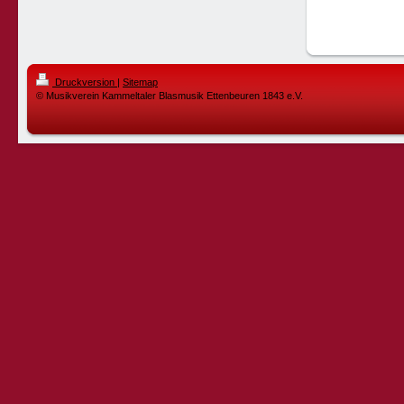
Druckversion
|
Sitemap
© Musikverein Kammeltaler Blasmusik Ettenbeuren 1843 e.V.